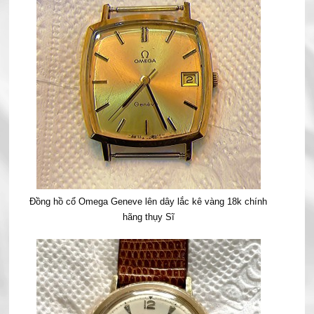
Đồng hồ cổ Omega Geneve lên dây lắc kê vàng 18k chính
hãng thụy Sĩ