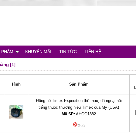
 PHẨM
KHUYẾN MÃI
TIN TỨC
LIÊN HỆ
hàng [1]
Hình
Sản Phẩm
Đồng hồ Timex Expedition thể thao, dã ngoại nổi
tiếng thuộc thương hiệu Timex của Mỹ (USA)
Mã SP:
AHOO1882
Xoá