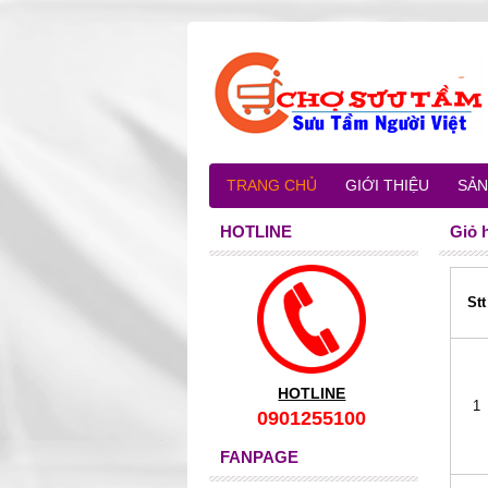
TRANG CHỦ
GIỚI THIỆU
SẢN
HOTLINE
Giỏ 
Stt
HOTLINE
1
0901255100
FANPAGE