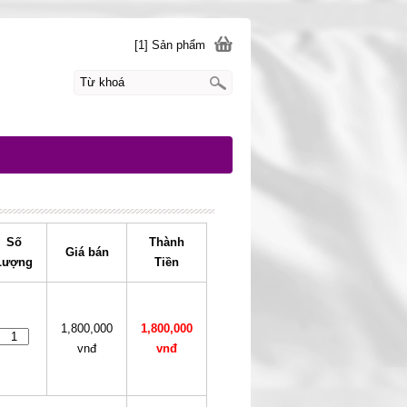
[1] Sản phẩm
Số
Thành
Giá bán
Lượng
Tiền
1,800,000
1,800,000
vnđ
vnđ