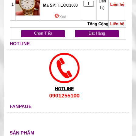
Liên
1
Liên hệ
Mã SP:
HEOO1883
hệ
Xoá
Tổng Cộng
Liên hệ
Chọn Tiếp
Đặt Hàng
HOTLINE
HOTLINE
0901255100
FANPAGE
SẢN PHẨM