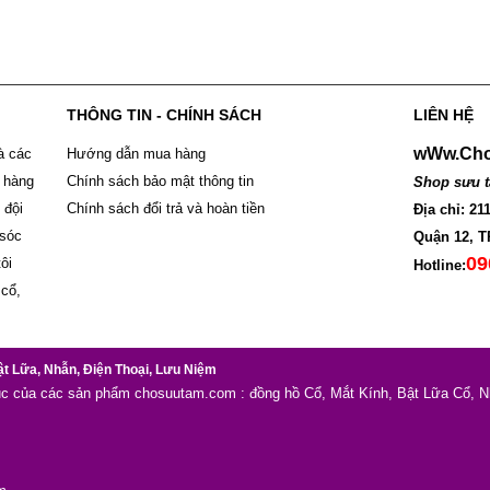
THÔNG TIN - CHÍNH SÁCH
LIÊN HỆ
wWw.Cho
à các
Hướng dẫn mua hàng
 hàng
Chính sách bảo mật thông tin
Shop sưu t
 đội
Chính sách đổi trả và hoàn tiền
Địa chỉ: 2
 sóc
Quận 12, T
09
ôi
Hotline:
 cổ,
ật Lữa, Nhẫn, Điện Thoại, Lưu Niệm
tục của các sản phẩm chosuutam.com : đồng hồ Cổ, Mắt Kính, Bật Lữa Cổ, N