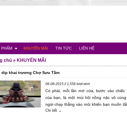
 PHẨM
KHUYẾN MÃI
TIN TỨC
LIÊN HỆ
g chủ
»
KHUYẾN MÃI
 dip khai trương Chợ Sưu Tầm
06-08-2015 // 1,556 lượt xem
Có phải, mỗi lần mở cửa, bước vào chiếc 
của bạn, là một mùi hôi nồng nặc vô cùng
ngửi chạy thẳng vào mũi khiến bạn muốn tắt
Chi tiết →
và đỏ mặt với những người cùng đi?. Điều đó
lại liên tục, khiến mọi người vô cùng khó chịu