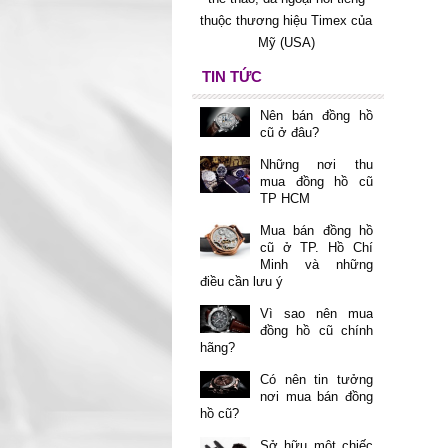
thuộc thương hiệu Timex của
Mỹ (USA)
TIN TỨC
Nên bán đồng hồ
cũ ở đâu?
Những nơi thu
mua đồng hồ cũ
TP HCM
Mua bán đồng hồ
cũ ở TP. Hồ Chí
Minh và những
điều cần lưu ý
Vì sao nên mua
đồng hồ cũ chính
hãng?
Có nên tin tưởng
nơi mua bán đồng
hồ cũ?
Sở hữu một chiếc