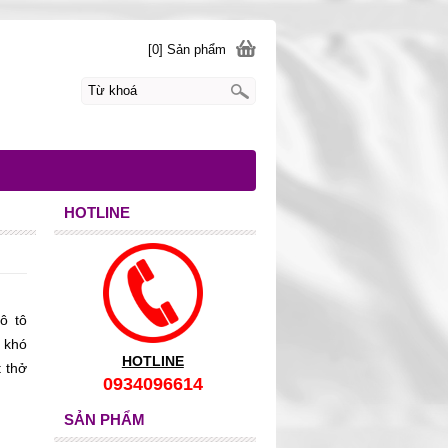
[0] Sản phẩm
HOTLINE
ô tô
 khó
HOTLINE
 thở
0934096614
 lặp
?.
SẢN PHẨM