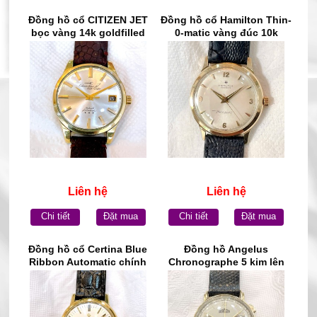
Đồng hồ cổ CITIZEN JET
Đồng hồ cổ Hamilton Thin-
bọc vàng 14k goldfilled
0-matic vàng đúc 10k
chính hãng nhật bản
chính hãng thụy Sĩ
Liên hệ
Liên hệ
Chi tiết
Đặt mua
Chi tiết
Đặt mua
Đồng hồ cổ Certina Blue
Đồng hồ Angelus
Ribbon Automatic chính
Chronographe 5 kim lên
hãng Thụy Sĩ
dây vàng đúc đặc 18k
chính hãng Thụy Sĩ