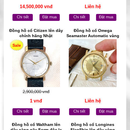
14,500,000 vnđ
Liên hệ
Chi tiết
Đặt mua
Chi tiết
Đặt mua
Đồng hồ cổ Citizen lên dây
Đồng hồ cổ Omega
chính hãng Nhật
Seamaster Automatic vàng
đúc đặc 18k chính hãng
Sale
Thụy Sĩ
2,900,000 vnđ
1 vnđ
Liên hệ
Chi tiết
Đặt mua
Chi tiết
Đặt mua
Đồng hồ cổ Waltham lên
Đồng hồ cổ Longines
dây càng gãy Form độc lạ
FlagShip lên dây vàng