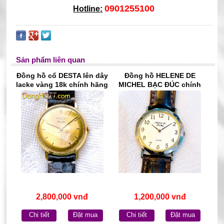
0901255100
Hotline:
Sản phẩm liên quan
Đồng hồ cổ DESTA lên dây
Đồng hồ HELENE DE
lacke vàng 18k chính hãng
MICHEL BẠC ĐÚC chính
Thụy Sĩ
hãng Pháp
2,800,000 vnđ
1,200,000 vnđ
Chi tiết
Đặt mua
Chi tiết
Đặt mua