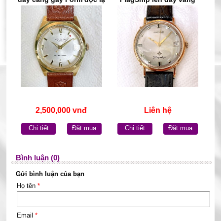
lacke vàng 18k chính hãng
hồng đúc 18k chính hãng
Thụy Sĩ
Thụy Sĩ
2,500,000 vnđ
Liên hệ
Chi tiết
Đặt mua
Chi tiết
Đặt mua
Bình luận (0)
Gửi bình luận của bạn
Họ tên
*
Email
*