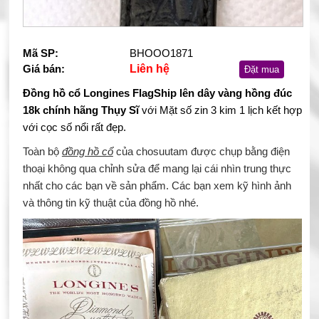
Mã SP:
BHOOO1871
Giá bán:
Liên hệ
Đặt mua
Đồng hồ cổ Longines FlagShip lên dây vàng hồng đúc
18k chính hãng Thụy Sĩ
với Mặt số zin 3 kim 1 lịch kết hợp
với cọc số nổi rất đẹp.
Toàn bộ
đồng hồ cổ
của chosuutam được chụp bằng điện
thoại không qua chỉnh sửa để mang lại cái nhìn trung thực
nhất cho các bạn về sản phẩm. Các bạn xem kỹ hình ảnh
và thông tin kỹ thuật của đồng hồ nhé.