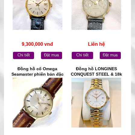
9,300,000 vnđ
Liên hệ
Chi tiết
Đặt mua
Chi tiết
Đặt mua
Đồng hồ cổ Omega
Đồng hồ LONGINES
Seamaster phiên bản đặc
CONQUEST STEEL & 18k
biệt Automatic bọc vàng
GOLD AUTOMATIC WATCH
toàn thân chính hãng
L1.620.3 chính hãng Thụy
Thụy Sỹ
Sĩ