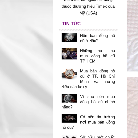
thuộc thương hiệu Timex của
Mỹ (USA)
TIN TỨC
Nên bán đồng hồ
cũ ở đâu?
Những nơi thu
mua đồng hồ cũ
TP HCM
Mua bán đồng hồ
cũ ở TP. Hồ Chí
Minh và những
điều cần lưu ý
Vì sao nên mua
đồng hồ cũ chính
hãng?
Có nên tin tưởng
nơi mua bán đồng
hồ cũ?
Sở hữu một chiếc