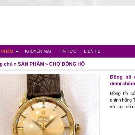
 PHẨM
KHUYẾN MÃI
TIN TỨC
LIÊN HỆ
g chủ
»
SẢN PHẨM
»
CHỢ ĐỒNG HỒ
Đồng hồ 
demi chính
Đồng hồ cổ
chính hãng T
với cọc số nổ