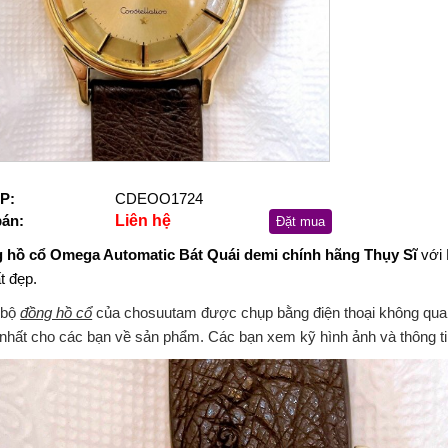
P:
CDEOO1724
bán:
Liên hệ
Đặt mua
 hồ cổ Omega Automatic Bát Quái demi chính hãng Thụy Sĩ
với 
ất đẹp.
 bộ
đồng hồ cổ
của chosuutam được chụp bằng điện thoại không qua c
nhất cho các bạn về sản phẩm. Các bạn xem kỹ hình ảnh và thông ti