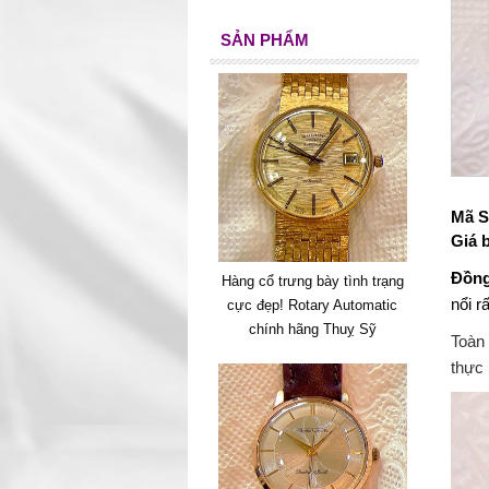
SẢN PHẨM
Mã S
Giá 
Đồng
Hàng cổ trưng bày tình trạng
nổi r
cực đẹp! Rotary Automatic
chính hãng Thuỵ Sỹ
Toàn
thực 