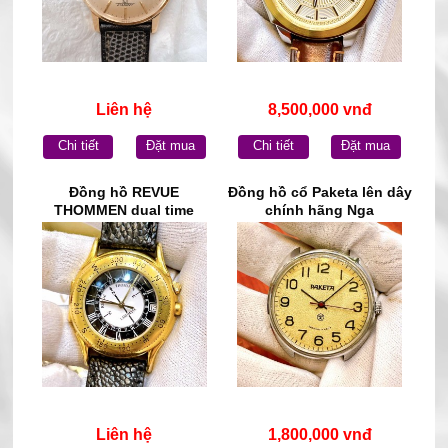
Liên hệ
8,500,000 vnđ
Chi tiết
Đặt mua
Chi tiết
Đặt mua
Đồng hồ REVUE
Đồng hồ cổ Paketa lên dây
THOMMEN dual time
chính hãng Nga
Quartz chính hãng Thụy Sĩ
Liên hệ
1,800,000 vnđ