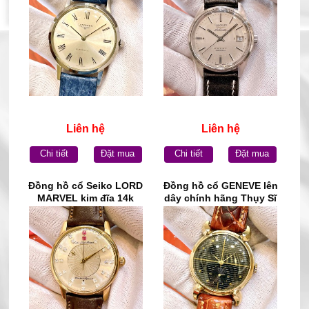
Liên hệ
Liên hệ
Chi tiết
Đặt mua
Chi tiết
Đặt mua
Đồng hồ cổ Seiko LORD
Đồng hồ cổ GENEVE lên
MARVEL kim đĩa 14k
dây chính hãng Thụy Sĩ
goldfilled chính hãng Nhật
Bản