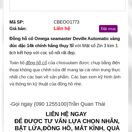
Mã SP:
CBEOO1773
Giá bán:
Liên hệ
Đặt mua
Đồng hồ cổ Omega seamaster Deville Automatic vàng
đúc đặc 14k chính hãng thụy Sĩ
với Mặt số Zin 3 kim 1
lịch kết hợp với cọc số nổi rất đẹp.
Toàn bộ
đồng hồ cổ
của chosuutam được chụp bằng điện
thoại không qua chỉnh sửa để mang lại cái nhìn trung thực
nhất cho các bạn về sản phẩm. Các bạn xem kỹ hình ảnh
và thông tin kỹ thuật của đồng hồ nhé.
-Gọi ngay (090 1255100)Trần Quan Thái
LIÊN HỆ NGAY
ĐỂ ĐƯỢC TƯ VẤN LỰA CHỌN NHẪN,
BẬT LỬA,ĐỒNG HỒ, MẮT KÍNH, QUÀ