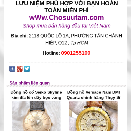
LƯU NIỆM PHÙ HỢP VỚI BẠN HOÀN
TOÀN MIỄN PHÍ
wWw.Chosuutam.com
Shop mua bán hàng đầu tại Việt Nam
Địa chỉ:
2118 QUỐC LỘ 1A, PHƯỜNG TÂN CHÁNH
HIỆP
, Q12
, Tp HCM
0901255100
Hotline:
Sản phẩm liên quan
Đồng hồ cổ Seiko Skyline
Đồng hồ Versace Nam DMI
kim đĩa lên dây bọc vàng
Quartz chính hãng Thụy Sĩ
14k goldfilled nhật bản