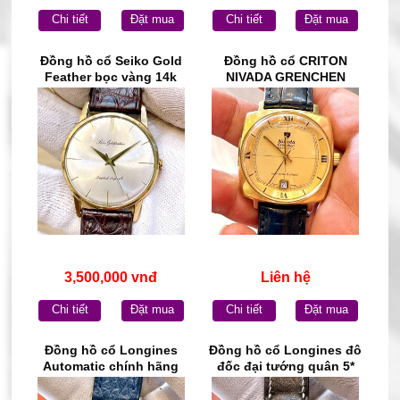
Chi tiết
Đặt mua
Chi tiết
Đặt mua
Đồng hồ cổ Seiko Gold
Đồng hồ cổ CRITON
Feather bọc vàng 14k
NIVADA GRENCHEN
goldfilled lên dây chính
Automatic chính hãng
hãng nhật bản
Thụy Sĩ
3,500,000 vnđ
Liên hệ
Chi tiết
Đặt mua
Chi tiết
Đặt mua
Đồng hồ cổ Longines
Đồng hồ cổ Longines đô
Automatic chính hãng
đốc đại tướng quân 5*
Thụy Sĩ
Automatic chính hãng
Thụy Sĩ