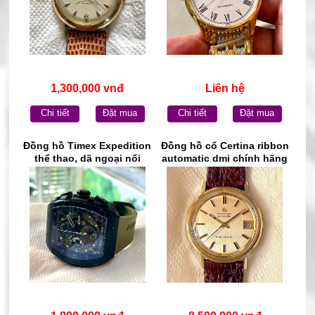
1,300,000 vnđ
Liên hệ
Chi tiết
Đặt mua
Chi tiết
Đặt mua
Đồng hồ Timex Expedition
Đồng hồ cổ Certina ribbon
thể thao, dã ngoại nổi
automatic dmi chính hãng
tiếng thuộc thương hiệu
thụy Sĩ
Timex của Mỹ (USA)