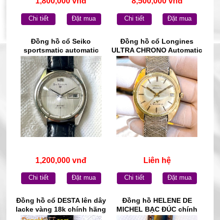
1,800,000 vnđ
8,500,000 vnđ
Chi tiết
Đặt mua
Chi tiết
Đặt mua
Đồng hồ cổ Seiko
Đồng hồ cổ Longines
sportsmatic automatic
ULTRA CHRONO Automatic
chính hãng nhật bản
chính hãng Thụy Sĩ
1,200,000 vnđ
Liên hệ
Chi tiết
Đặt mua
Chi tiết
Đặt mua
Đồng hồ cổ DESTA lên dây
Đồng hồ HELENE DE
lacke vàng 18k chính hãng
MICHEL BẠC ĐÚC chính
Thụy Sĩ
hãng Pháp