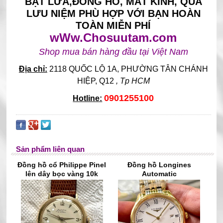
BẬT LỬA,ĐỒNG HỒ, MẮT KÍNH, QUÀ
LƯU NIỆM PHÙ HỢP VỚI BẠN HOÀN
TOÀN MIỄN PHÍ
wWw.Chosuutam.com
Shop mua bán hàng đầu tại Việt Nam
Địa chỉ:
2118 QUỐC LỘ 1A, PHƯỜNG TÂN CHÁNH
HIỆP
, Q12
, Tp HCM
0901255100
Hotline:
Sản phẩm liên quan
Đồng hồ cổ Philippe Pinel
Đồng hồ Longines
lên dây bọc vàng 10k
Automatic
chính hãng Thụy Sĩ