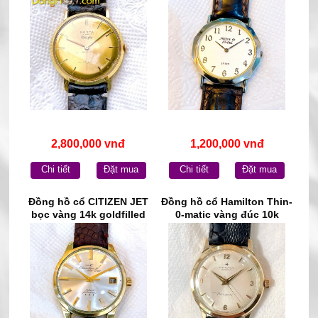
2,800,000 vnđ
1,200,000 vnđ
Chi tiết
Đặt mua
Chi tiết
Đặt mua
Đồng hồ cổ CITIZEN JET
Đồng hồ cổ Hamilton Thin-
bọc vàng 14k goldfilled
0-matic vàng đúc 10k
chính hãng nhật bản
chính hãng thụy Sĩ