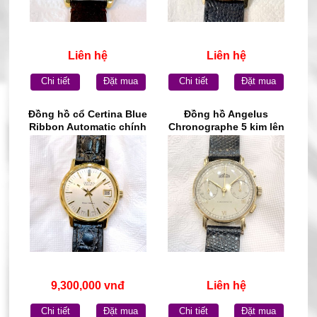
Liên hệ
Liên hệ
Chi tiết
Đặt mua
Chi tiết
Đặt mua
Đồng hồ cổ Certina Blue
Đồng hồ Angelus
Ribbon Automatic chính
Chronographe 5 kim lên
hãng Thụy Sĩ
dây vàng đúc đặc 18k
chính hãng Thụy Sĩ
9,300,000 vnđ
Liên hệ
Chi tiết
Đặt mua
Chi tiết
Đặt mua